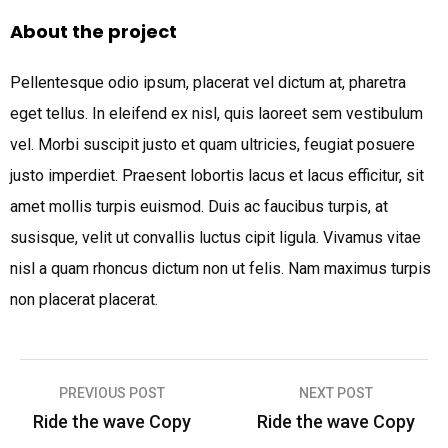
About the project
Pellentesque odio ipsum, placerat vel dictum at, pharetra
eget tellus. In eleifend ex nisl, quis laoreet sem vestibulum
vel. Morbi suscipit justo et quam ultricies, feugiat posuere
justo imperdiet. Praesent lobortis lacus et lacus efficitur, sit
amet mollis turpis euismod. Duis ac faucibus turpis, at
susisque, velit ut convallis luctus cipit ligula. Vivamus vitae
nisl a quam rhoncus dictum non ut felis. Nam maximus turpis
non placerat placerat.
PREVIOUS POST
NEXT POST
文
Ride the wave Copy
Ride the wave Copy
章