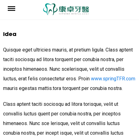
Skip
to
content
Idea
Quisque eget ultricies mauris, at pretium ligula. Class aptent
taciti sociosqu ad litora torquent per conubia nostra, per
inceptos himenaeos. Nunc scelerisque, velit ut convallis
luctus, erat felis consectetur eros. Proin
www.springTFR.com
mauris egestas mattis.tora torquent per conubia nostra.
Class aptent taciti sociosqu ad litora torisque, velit ut
convallis luctus quent per conubia nostra, per inceptos
himenaeos. Nunc sce lerisque, velit ut convallis luctus
conubia nostra, per incept isque, velit ut convallis luctus