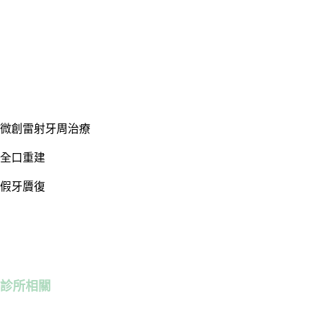
微創雷射牙周治療
全口重建
假牙贗復
診所相關