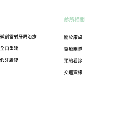
診所相關
微創雷射牙周治療
關於康卓
全口重建
醫療團隊
假牙贗復
預約看診
交通資訊