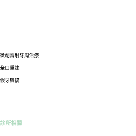
微創雷射牙周治療
全口重建
假牙贗復
診所相關