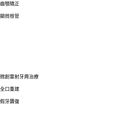
齒顎矯正
顯微根管
微創雷射牙周治療
全口重建
假牙贗復