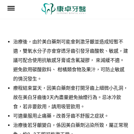
Skip
to
content
治療後，由於美白藥劑可能會刺激牙齦並造成短暫不
適，雙氧水分子亦會穿透牙齒引發牙齒酸軟、敏感，建
議可配合使用抗敏感牙膏或含氟凝膠， 來減緩不適。
避免飲用碳酸飲料、 柑橘類食物及果汁，可防止敏感
的情況發生。
療程結束當天，因美白藥劑會打開牙齒上細微小孔洞，
故在美白牙齒後3天內盡量避免抽煙行為。忌冰冷飲
食，若非要飲用，請用吸管飲用。
可適量服用止痛藥，改善牙齒不舒服之症狀。
治療後若牙齦變白，係因美白藥劑沾染所致，屬正常現