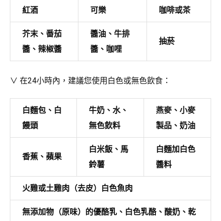
紅酒
可樂
咖啡或茶
芥末、番茄
醬油、牛排
抽菸
醬、辣椒醬
醬、咖哩
∨ 在24小時內，建議您使用白色或無色飲食：
白麵包、白
牛奶、水、
燕麥、小麥
饅頭
無色飲料
製品、奶油
白米飯、馬
白麵加白色
香蕉、蘋果
鈴薯
醬料
火雞或土雞肉（去皮）白色魚肉
無添加物（原味）的優酪乳、白色乳酪、酸奶、乾