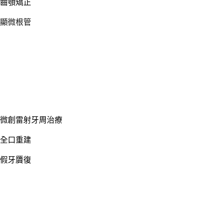
齒顎矯正
顯微根管
微創雷射牙周治療
全口重建
假牙贗復